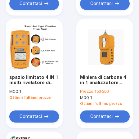
Contattaci
Contattaci
spazio limitato 4 IN 1
Miniera di carbone 4
multi rivelatore di
in 1 analizzatore
gas portatile
della perdita del gas
MOQ:
1
Prezzo:
150-200
rivelatore di gas
tossico combustibile
Ottieni l'ultimo prezzo
MOQ:
1
tossico su accurato
del monitor del gas
e veloce di risposta
Ottieni l'ultimo prezzo
Contattaci
Contattaci