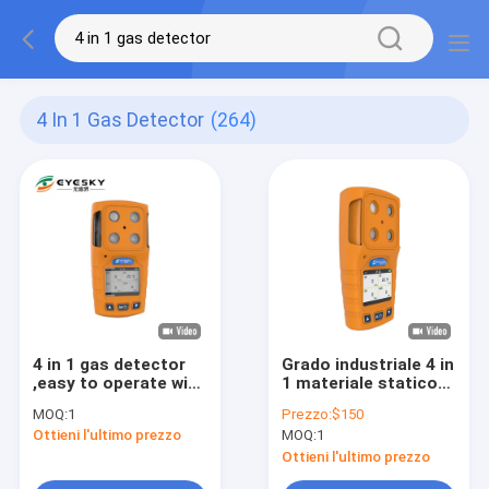
4 In 1 Gas Detector
(264)
4 in 1 gas detector
Grado industriale 4 in
,easy to operate with
1 materiale statico
one hand during the
tenuto in mano
MOQ:
1
Prezzo:
$150
coal mine work
dell'analizzatore di
Ottieni l'ultimo prezzo
MOQ:
1
gas del rivelatore di
gas anti
Ottieni l'ultimo prezzo