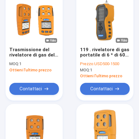
Trasmissione del
119 . rivelatore di gas
rivelatore di gas del
portatile di 6 * di 60 *
corpo del PC TPU
44MM multi con il
MOQ:
1
Prezzo:
USD500-1500
multi/funzione di
sensore importato
Ottieni l'ultimo prezzo
MOQ:
1
stampa senza fili
originale
portatili
Ottieni l'ultimo prezzo
Contattaci
Contattaci
Casa
Prodotti
Circa noi