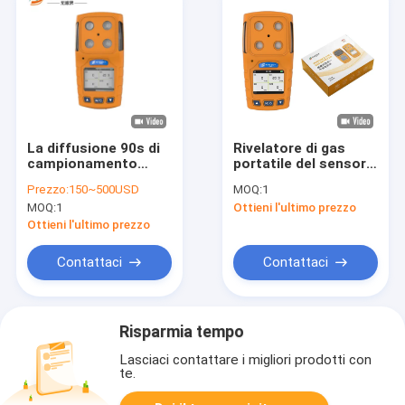
La diffusione 90s di
Rivelatore di gas
campionamento
portatile del sensore
preriscalda rivelatore
catalitico di
Prezzo:
150~500USD
MOQ:
1
di gas personale di
combustione
MOQ:
1
Ottieni l'ultimo prezzo
tempo il multi
dell'esposizione di
TFT LCD multi
Ottieni l'ultimo prezzo
Contattaci
Contattaci
Risparmia tempo
Lasciaci contattare i migliori prodotti con
te.