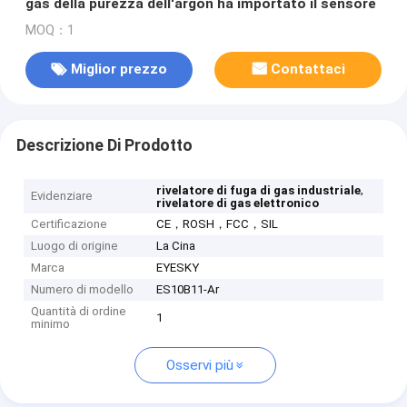
gas della purezza dell'argon ha importato il sensore
MOQ：1
Miglior prezzo
Contattaci
Descrizione Di Prodotto
,
rivelatore di fuga di gas industriale
Evidenziare
rivelatore di gas elettronico
Certificazione
CE，ROSH，FCC，SIL
Luogo di origine
La Cina
Marca
EYESKY
Numero di modello
ES10B11-Ar
Quantità di ordine
1
minimo
Osservi più