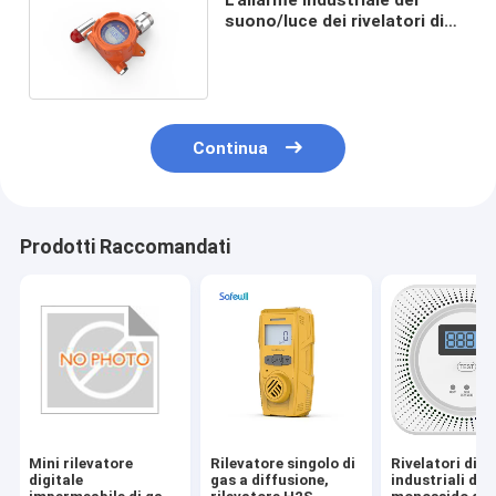
suono/luce dei rivelatori di
gas della purezza dell'argon
ha importato il sensore
Continua
Prodotti Raccomandati
Mini rilevatore
Rilevatore singolo di
Rivelatori di g
digitale
gas a diffusione,
industriali del