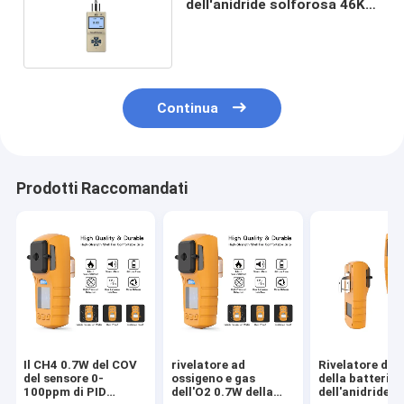
dell'anidride solforosa 46Kg,
rivelatore di gas portatile del
SO2 di alta precisione
Continua
Prodotti Raccomandati
Il CH4 0.7W del COV
rivelatore ad
Rivelatore di g
del sensore 0-
ossigeno e gas
della batteria a
100ppm di PID
dell'O2 0.7W della
dell'anidride