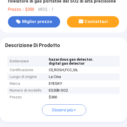
rivelatore di gas portatile del SO2 di alta precisione
Prezzo：$300
MOQ：1
Miglior prezzo
Contattaci
Descrizione Di Prodotto
,
hazardous gas detector
Evidenziare
digital gas detector
Certificazione
CE,ROSH,FCC,SIL
Luogo di origine
La Cina
Marca
EYESKY
Numero di modello
ES20B-SO2
Prezzo
$300
Osservi più