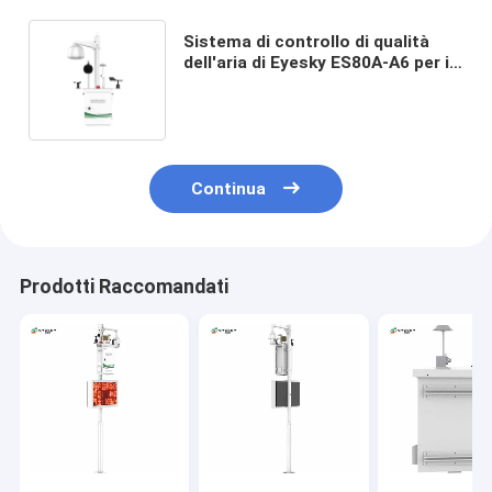
Sistema di controllo di qualità
dell'aria di Eyesky ES80A-A6 per il
SO2 di rilevazione di qualità
dell'aria, NO2, CO, O3, COV,
PM2.5&10, speed&direction del
vento
Continua
Prodotti Raccomandati