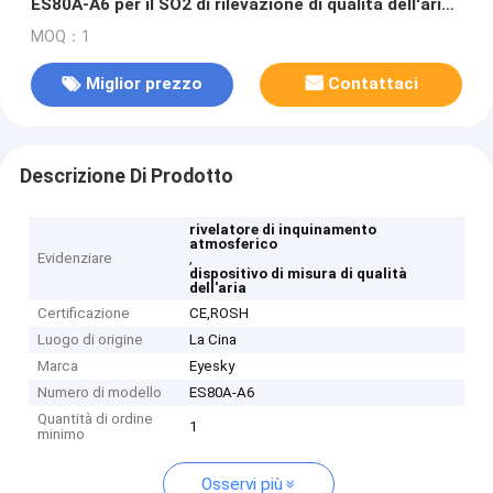
ES80A-A6 per il SO2 di rilevazione di qualità dell'aria,
NO2, CO, O3, COV, PM2.5&10, speed&direction del
MOQ：1
vento
Miglior prezzo
Contattaci
Descrizione Di Prodotto
rivelatore di inquinamento
atmosferico
Evidenziare
,
dispositivo di misura di qualità
dell'aria
Certificazione
CE,ROSH
Luogo di origine
La Cina
Marca
Eyesky
Numero di modello
ES80A-A6
Quantità di ordine
1
minimo
Osservi più