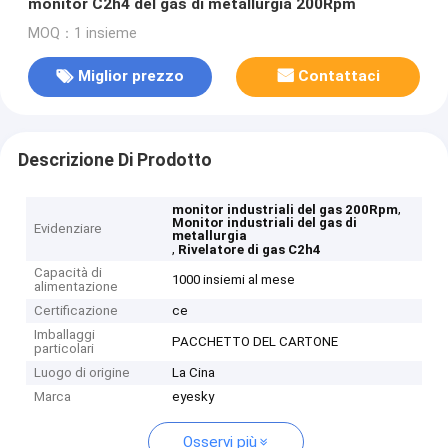
monitor C2h4 del gas di metallurgia 200Rpm
MOQ：1 insieme
Miglior prezzo
Contattaci
Descrizione Di Prodotto
,
monitor industriali del gas 200Rpm
Monitor industriali del gas di
Evidenziare
metallurgia
,
Rivelatore di gas C2h4
Capacità di
1000 insiemi al mese
alimentazione
Certificazione
ce
Imballaggi
PACCHETTO DEL CARTONE
particolari
Luogo di origine
La Cina
Marca
eyesky
Osservi più