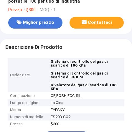
portatile 106 per uso di industria
Prezzo：$300
MOQ：1
Miglior prezzo
Contattaci
Descrizione Di Prodotto
Sistema di controllo del gas di
scarico di 106 KPa
,
Sistema di controllo del gas di
Evidenziare
scarico di 86 KPa
,
Rivelatore del gas di scarico di 106
KPa
Certificazione
CE,ROSH,FCC,SIL
Luogo di origine
La Cina
Marca
EYESKY
Numero di modello
ES20B-SO2
Prezzo
$300