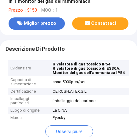
in 1 monitor del gas dell'ammoniaca
Prezzo：$150
MOQ：1
Miglior prezzo
Contattaci
Descrizione Di Prodotto
,
Rivelatore di gas tossico IP54
Evidenziare
,
Rivelatore di gas tossico di ES30A
Monitor del gas dell'ammoniaca IP54
Capacità di
anno 5000pcs/per
alimentazione
Certificazione
CE,ROSH,ATEX,SIL
Imballaggi
imballaggio del cartone
particolari
Luogo di origine
La CINA
Marca
Eyesky
Osservi più