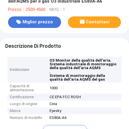
dell'AQMS per il gas O3 industriale ES80A-A6
Prezzo：2500-4500
MOQ：1
Miglior prezzo
Contattaci
Descrizione Di Prodotto
,
O3 Monitor della qualità dell'aria
Sistema industriale di monitoraggio
della qualità dell'aria AQMS
Evidenziare
,
Sistema di monitoraggio della
qualità dell'aria AQMS del gas
Capacità di
1000
alimentazione
Certificazione
CE EPA FCC ROSH
Luogo di origine
Cina
Marca
Eyesky
Numero di modello
ES80A-A6