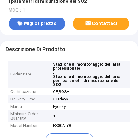
i parametri di misurazione del SO2
MOQ：1
Miglior prezzo
Contattaci
Descrizione Di Prodotto
Stazione di monitoraggio dell'aria
professionale
,
Evidenziare
Stazione di monitoraggio dell'aria
per i parametri di misurazione del
SO2
Certificazione
CE,ROSH
Delivery Time
5-8 days
Marca
Eyesky
Minimum Order
1
Quantity
Model Number
ES80A-Y8